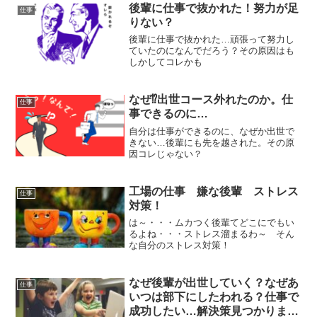
後輩に仕事で抜かれた！努力が足
仕事
りない？
後輩に仕事で抜かれた…頑張って努力し
ていたのになんでだろう？その原因はも
しかしてコレかも
なぜ⁉出世コース外れたのか。仕
仕事
事できるのに…
自分は仕事ができるのに、なぜか出世で
きない…後輩にも先を越された。その原
因コレじゃない？
工場の仕事 嫌な後輩 ストレス
仕事
対策！
は～・・・ムカつく後輩てどこにでもい
るよね・・・ストレス溜まるわ～ そん
な自分のストレス対策！
なぜ後輩が出世していく？なぜあ
仕事
いつは部下にしたわれる？仕事で
成功したい…解決策見つかりまし