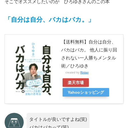
そこでオススメしたいのが ひろゆきさんのこの本
「自分は自分、バカはバカ。」
【送料無料】自分は自分、
バカはバカ。 他人に振り回
されない一人勝ちメンタル
術／ひろゆき
created by
Rinker
楽天市場
Yahooショッピング
タイトルが良いですよね(笑)
バカはバカって(笑)