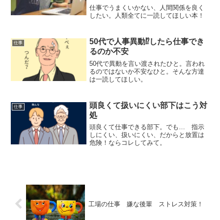
た
仕事でうまくいかない、人間関係を良く
したい。人類全てに一読してほしい本！
50代で人事異動⁉したら仕事でき
仕事
るのか不安
50代で異動を言い渡されたひと。言われ
るのではないか不安なひと。そんな方達
は一読してほしい。
頭良くて扱いにくい部下はこう対
仕事
処
頭良くて仕事できる部下。でも… 指示
しにくい、扱いにくい、だからと放置は
危険！ならコレしてみて。
工場の仕事 嫌な後輩 ストレス対策！